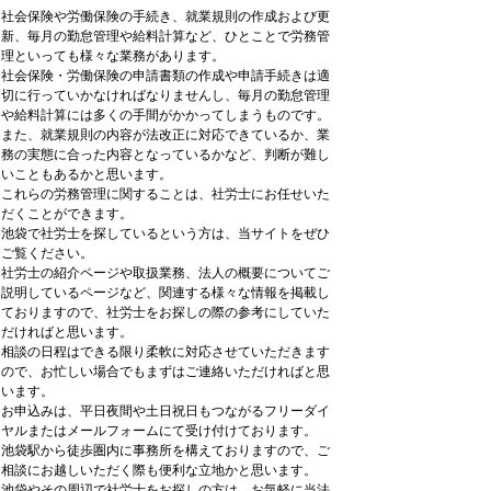
社会保険や労働保険の手続き、就業規則の作成および更
新、毎月の勤怠管理や給料計算など、ひとことで労務管
理といっても様々な業務があります。
社会保険・労働保険の申請書類の作成や申請手続きは適
切に行っていかなければなりませんし、毎月の勤怠管理
や給料計算には多くの手間がかかってしまうものです。
また、就業規則の内容が法改正に対応できているか、業
務の実態に合った内容となっているかなど、判断が難し
いこともあるかと思います。
これらの労務管理に関することは、社労士にお任せいた
だくことができます。
池袋で社労士を探しているという方は、当サイトをぜひ
ご覧ください。
社労士の紹介ページや取扱業務、法人の概要についてご
説明しているページなど、関連する様々な情報を掲載し
ておりますので、社労士をお探しの際の参考にしていた
だければと思います。
相談の日程はできる限り柔軟に対応させていただきます
ので、お忙しい場合でもまずはご連絡いただければと思
います。
お申込みは、平日夜間や土日祝日もつながるフリーダイ
ヤルまたはメールフォームにて受け付けております。
池袋駅から徒歩圏内に事務所を構えておりますので、ご
相談にお越しいただく際も便利な立地かと思います。
池袋やその周辺で社労士をお探しの方は、お気軽に当法