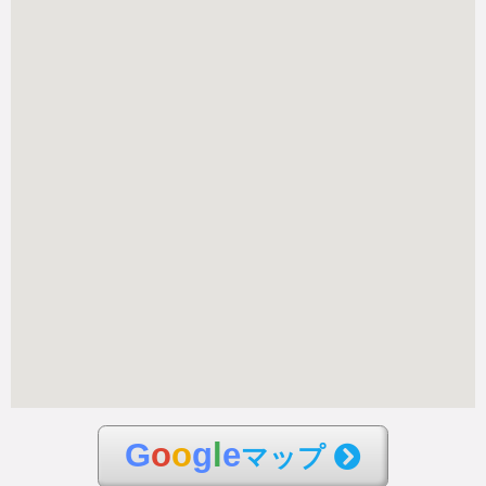
G
o
o
g
l
e
マップ